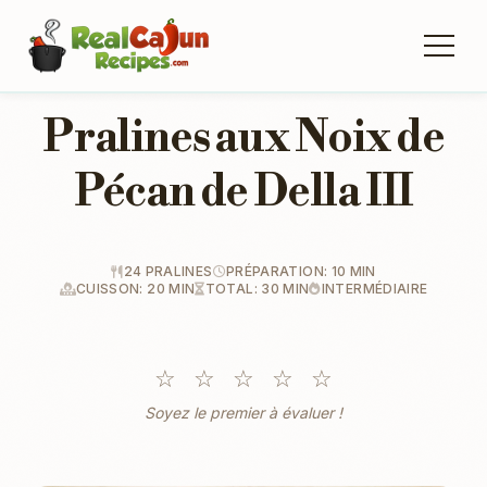
Pralines aux Noix de
Pécan de Della III
24 PRALINES
PRÉPARATION: 10 MIN
CUISSON: 20 MIN
TOTAL: 30 MIN
INTERMÉDIAIRE
☆
☆
☆
☆
☆
Soyez le premier à évaluer !