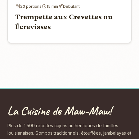
20 portions
15 min
Débutant
Trempette aux Crevettes ou
Écrevisses
La Cuisine de Maw-Maw!
Plus de 1 500 recettes cajuns authentiques de familles
louisianaises. Gombos traditionnels, étouffées, jambalayas et