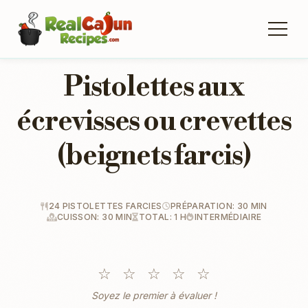
Pistolettes aux
écrevisses ou crevettes
(beignets farcis)
24 PISTOLETTES FARCIES
PRÉPARATION: 30 MIN
CUISSON: 30 MIN
TOTAL: 1 H
INTERMÉDIAIRE
☆
☆
☆
☆
☆
Soyez le premier à évaluer !