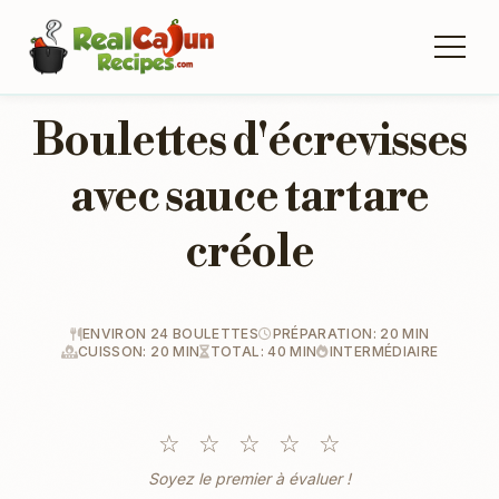
Boulettes d'écrevisses
avec sauce tartare
créole
ENVIRON 24 BOULETTES
PRÉPARATION: 20 MIN
CUISSON: 20 MIN
TOTAL: 40 MIN
INTERMÉDIAIRE
☆
☆
☆
☆
☆
Soyez le premier à évaluer !