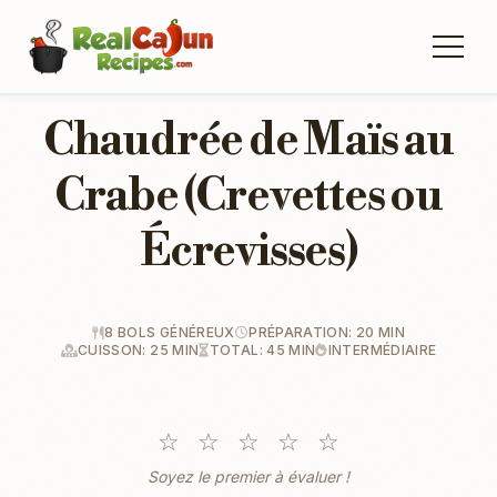
Chaudrée de Maïs au
Crabe (Crevettes ou
Écrevisses)
8 BOLS GÉNÉREUX
PRÉPARATION: 20 MIN
CUISSON: 25 MIN
TOTAL: 45 MIN
INTERMÉDIAIRE
☆
☆
☆
☆
☆
Soyez le premier à évaluer !