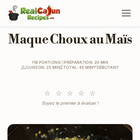
Maque Choux au Maïs
8 PORTIONS
PRÉPARATION: 20 MIN
CUISSON: 25 MIN
TOTAL: 45 MIN
DÉBUTANT
☆
☆
☆
☆
☆
Soyez le premier à évaluer !