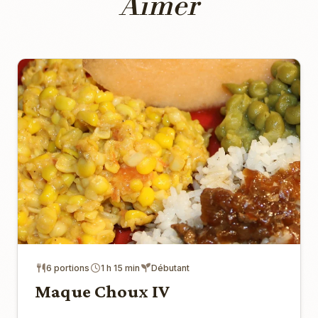
Aimer
6 portions
1 h 15 min
Débutant
Maque Choux IV