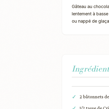
Gâteau au chocolat
lentement à basse 
ou nappé de glaça
Ingrédient
2 bâtonnets de
1/2 tasse de Cr