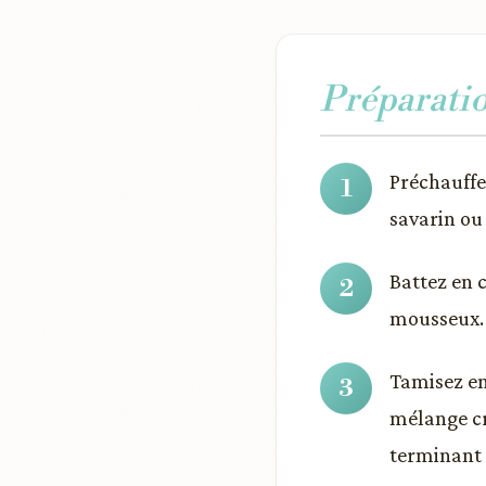
Préparati
Préchauffe
savarin ou
Battez en c
mousseux. 
Tamisez ens
mélange cr
terminant 