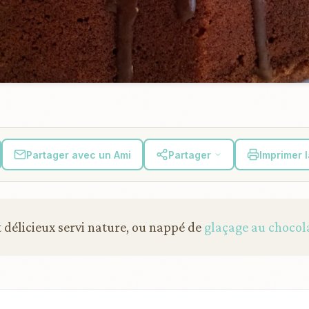
Partager avec un Ami
Partager
Imprimer 
 délicieux servi nature, ou nappé de
glaçage au chocol