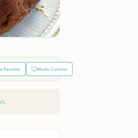
la Recette
Mode Cuisine
at
.