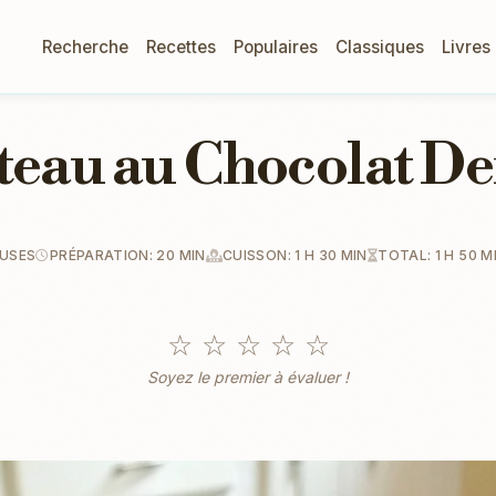
Recherche
Recettes
Populaires
Classiques
Livres
teau au Chocolat De
EUSES
PRÉPARATION: 20 MIN
CUISSON: 1 H 30 MIN
TOTAL: 1 H 50 M
☆
☆
☆
☆
☆
Soyez le premier à évaluer !