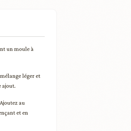
ment un moule à
n mélange léger et
 ajout.
 Ajoutez au
ençant et en