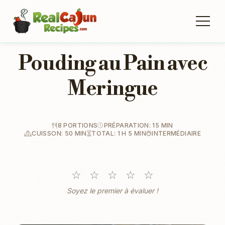
Pouding au Pain avec
Meringue
8 PORTIONS
PRÉPARATION: 15 MIN
CUISSON: 50 MIN
TOTAL: 1 H 5 MIN
INTERMÉDIAIRE
☆
☆
☆
☆
☆
Soyez le premier à évaluer !