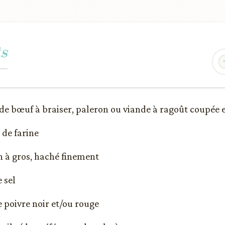
s
b) de bœuf à braiser, paleron ou viande à ragoût coupée
) de farine
 à gros, haché finement
e sel
 de poivre noir et/ou rouge