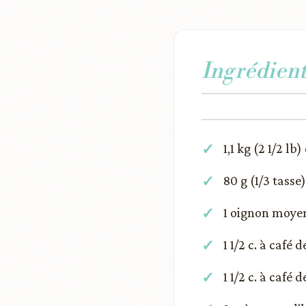
Ingrédient
1,1 kg (2 1/2 l
80 g (1/3 tasse
1 oignon moyen
1 1/2 c. à café d
1 1/2 c. à café