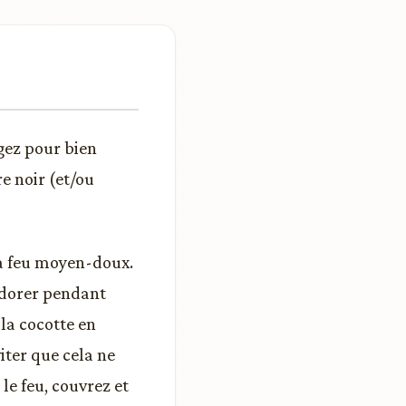
gez pour bien
re noir (et/ou
 à feu moyen-doux.
es dorer pendant
 la cocotte en
iter que cela ne
le feu, couvrez et