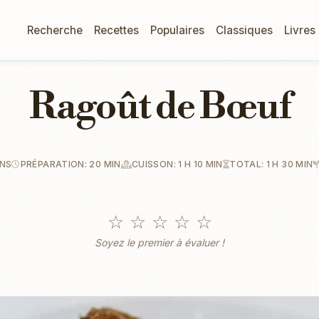
Recherche
Recettes
Populaires
Classiques
Livres
Ragoût de Bœuf
ONS
PRÉPARATION: 20 MIN
CUISSON: 1 H 10 MIN
TOTAL: 1 H 30 MIN
☆
☆
☆
☆
☆
Soyez le premier à évaluer !