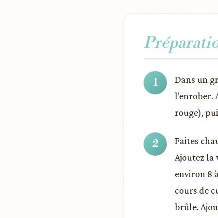
Préparati
Dans un gr
l’enrober. 
rouge), pu
Faites cha
Ajoutez la 
environ 8 
cours de c
brûle. Ajou