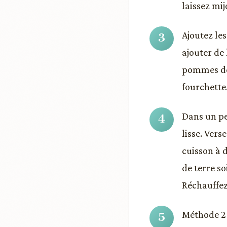
laissez mi
Ajoutez le
ajouter de 
pommes de t
fourchette
Dans un pe
lisse. Ver
cuisson à 
de terre s
Réchauffez
Méthode 2 -