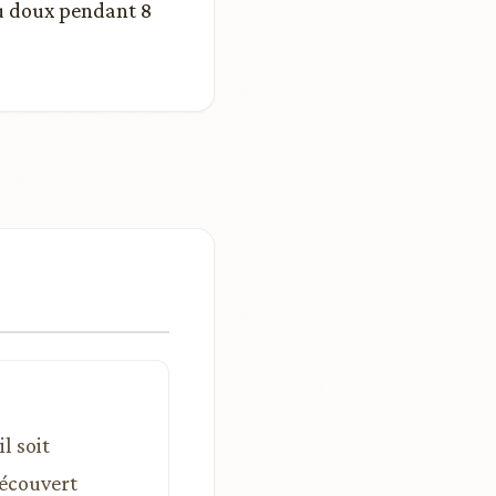
eu doux pendant 8
l soit
découvert