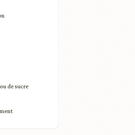
on
 ou de sucre
nement