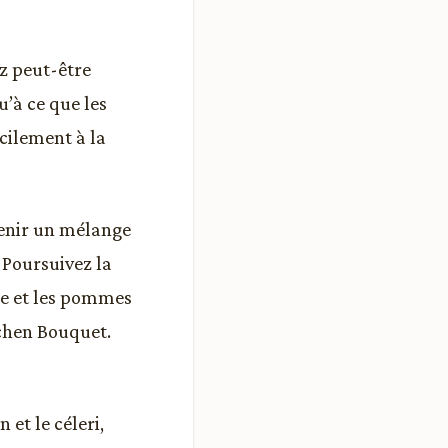
ez peut-être
u’à ce que les
acilement à la
btenir un mélange
 Poursuivez la
de et les pommes
tchen Bouquet.
 et le céleri,