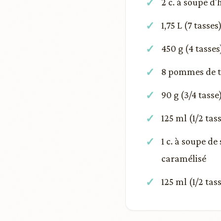
2 c. à soupe d'
1,75 L (7 tass
450 g (4 tasse
8 pommes de te
90 g (3/4 tasse
125 ml (1/2 tas
1 c. à soupe d
caramélisé
125 ml (1/2 tas