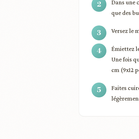
Dans une ca
que des bu
Versez le 
Émiettez l
Une fois q
cm (9x12 p
Faites cuir
légèrement