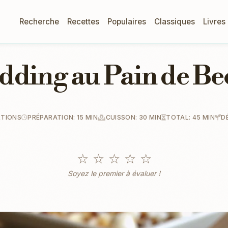
Recherche
Recettes
Populaires
Classiques
Livres
dding au Pain de Be
RTIONS
PRÉPARATION: 15 MIN
CUISSON: 30 MIN
TOTAL: 45 MIN
D
☆
☆
☆
☆
☆
Soyez le premier à évaluer !