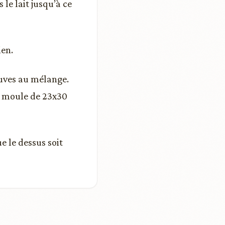
le lait jusqu’à ce
ien.
auves au mélange.
un moule de 23x30
e le dessus soit