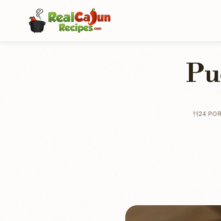
Pu
24 PO