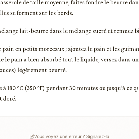
sserole de taille moyenne, faites fondre le beurre dans 
lles se forment sur les bords.
mélange lait-beurre dans le mélange sucré et remuez b
e pain en petits morceaux ; ajoutez le pain et les guim
ue le pain a bien absorbé tout le liquide, versez dans 
ouces) légèrement beurré.
e à 180 °C (350 °F) pendant 30 minutes ou jusqu’à ce qu
 doré.
Vous voyez une erreur ? Signalez-la