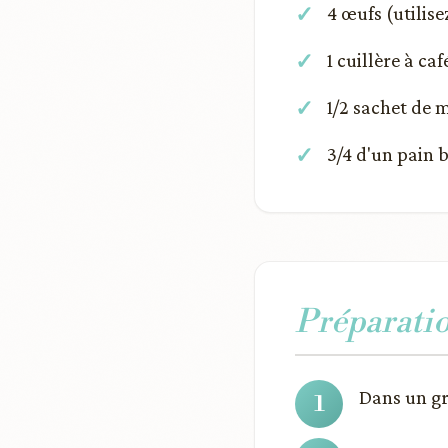
4 œufs (utilis
1 cuillère à caf
1/2 sachet de 
3/4 d'un pain b
Préparati
Dans un gra