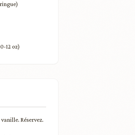
eringue)
10-12 oz)
vanille. Réservez.