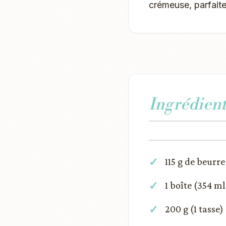
crémeuse, parfaite
Ingrédient
115 g de beurre 
1 boîte (354 ml
200 g (1 tasse)