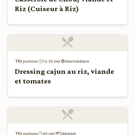
Riz (Cuiseur à Riz)
8 portions
1 h 35 min
Intermédiaire
Dressing cajun au riz, viande
et tomates
6 portions
45 min
Débutant