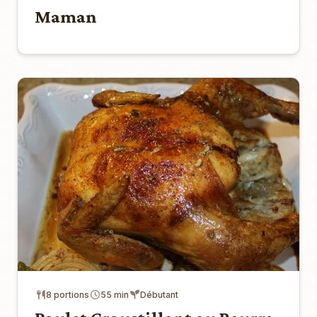
Maman
8 portions
55 min
Débutant