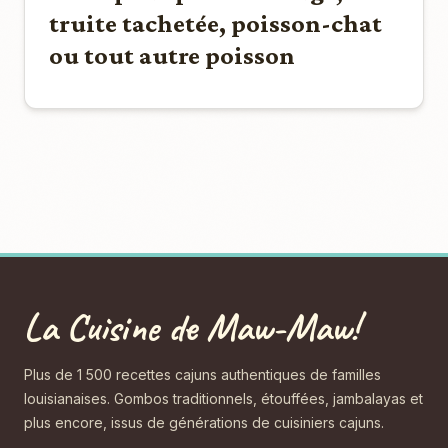
truite tachetée, poisson-chat
ou tout autre poisson
La Cuisine de Maw-Maw!
Plus de 1 500 recettes cajuns authentiques de familles
louisianaises. Gombos traditionnels, étouffées, jambalayas et
plus encore, issus de générations de cuisiniers cajuns.