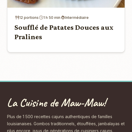
12 portions
1 h 50 min
Intermédiaire
Soufflé de Patates Douces aux
Pralines
La Cuisine de Maw-Maw!
Plus de 1 500 recettes cajuns authentiques de familles
louisianaises. Gombos traditionnels, étouffées, jambalayas et
plus encore, issus de générations de cuisiniers cajuns.