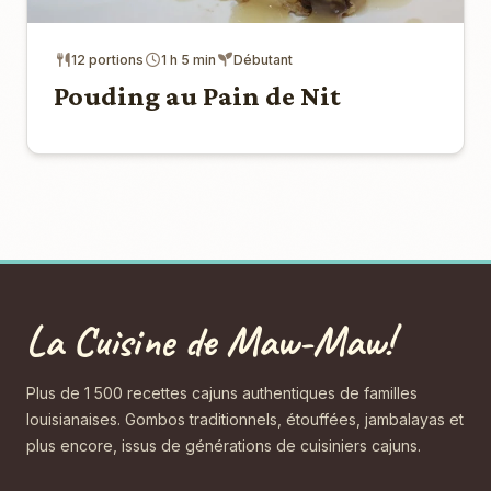
12 portions
1 h 5 min
Débutant
Pouding au Pain de Nit
La Cuisine de Maw-Maw!
Plus de 1 500 recettes cajuns authentiques de familles
louisianaises. Gombos traditionnels, étouffées, jambalayas et
plus encore, issus de générations de cuisiniers cajuns.