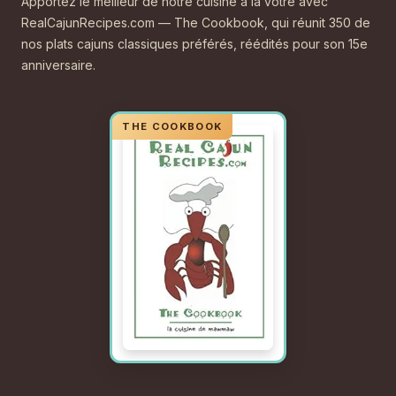
Apportez le meilleur de notre cuisine à la vôtre avec
RealCajunRecipes.com — The Cookbook, qui réunit 350 de
nos plats cajuns classiques préférés, réédités pour son 15e
anniversaire.