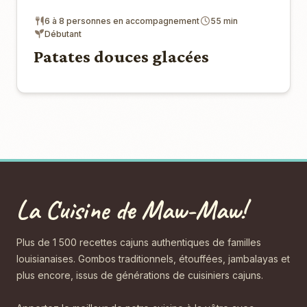
6 à 8 personnes en accompagnement
55 min
Débutant
Patates douces glacées
La Cuisine de Maw-Maw!
Plus de 1 500 recettes cajuns authentiques de familles
louisianaises. Gombos traditionnels, étouffées, jambalayas et
plus encore, issus de générations de cuisiniers cajuns.