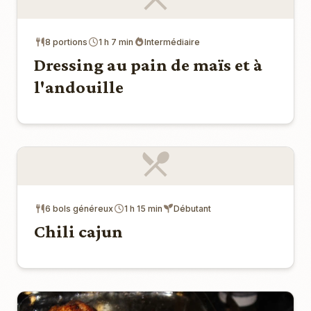
8 portions
1 h 7 min
Intermédiaire
Dressing au pain de maïs et à
l'andouille
6 bols généreux
1 h 15 min
Débutant
Chili cajun