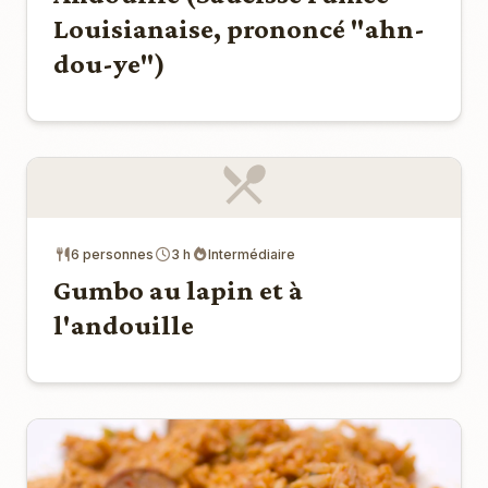
Louisianaise, prononcé "ahn-
dou-ye")
6 personnes
3 h
Intermédiaire
Gumbo au lapin et à
l'andouille