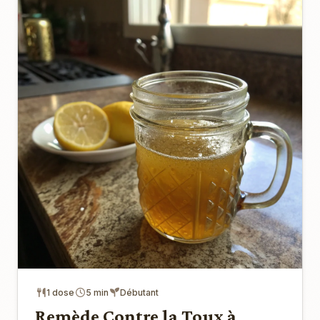
1 dose
5 min
Débutant
Remède Contre la Toux à