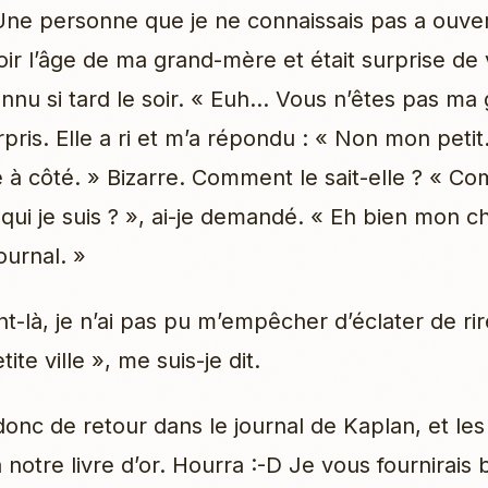
 Une personne que je ne connaissais pas a ouver
oir l’âge de ma grand-mère et était surprise de 
connu si tard le soir. « Euh… Vous n’êtes pas m
urpris. Elle a ri et m’a répondu : « Non mon peti
 à côté. » Bizarre. Comment le sait-elle ? « C
ui je suis ? », ai-je demandé. « Eh bien mon cho
ournal. »
-là, je n’ai pas pu m’empêcher d’éclater de rir
ite ville », me suis-je dit.
donc de retour dans le journal de Kaplan, et le
 notre livre d’or. Hourra :-D Je vous fournirais 