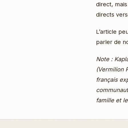
direct, mai
directs vers
L’article pe
parler de no
Note : Kapl
(Vermilion 
français ex
communauté 
famille et 