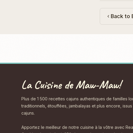
Back to 
La Cuisine de Maw-Maw!
Plus de 1 500 recettes cajuns authentiques de familles l
traditionnels, étouffées, jambalayas et plus encore, issu
cajuns.
Apportez le meilleur de notre cuisine à la vôtre avec 