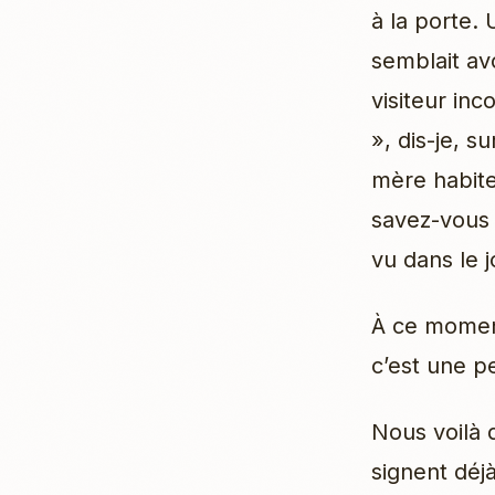
à la porte.
semblait av
visiteur in
», dis-je, s
mère habite
savez-vous q
vu dans le j
À ce moment
c’est une pet
Nous voilà 
signent déjà