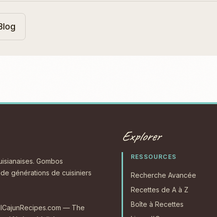
Blog
Explorer
RESSOURCES
ouisianaises. Gombos
s de générations de cuisiniers
Recherche Avancée
Recettes de A à Z
Boîte à Recettes
RealCajunRecipes.com — The