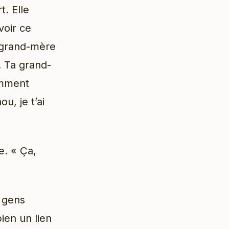
t. Elle
voir ce
a grand-mère
t. Ta grand-
omment
u, je t’ai
e. « Ça,
s gens
bien un lien