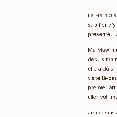
Le Herald es
suis fier d’
présenté. L
Ma Maw-maw
depuis ma n
elle a dû s’
visite là-b
premier art
aller voir 
Je me suis