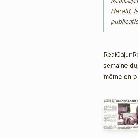
RealCajun
Herald, l
publicatio
RealCajunRec
semaine du 
même en pr