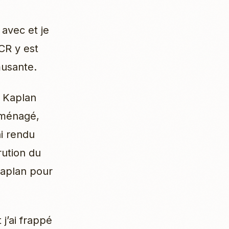
 avec et je
RCR y est
musante.
 Kaplan
éménagé,
ai rendu
rution du
 Kaplan pour
j’ai frappé