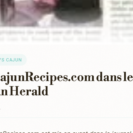
YS CAJUN
ajunRecipes.com dans l
n Herald
4