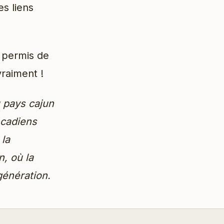
es liens
 permis de
vraiment !
u pays cajun
Acadiens
 la
, où la
génération.