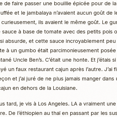
e de faire passer une bouillie épicée pour de la
ouffée et le jambalaya n’avaient aucun goût de l
t, curieusement, ils avaient le même goût. Le gu
 sauce à base de tomate avec des petits pois 
si absurde, et cette sauce incroyablement peu
e à un gumbo était parcimonieusement posée s
ntané Uncle Ben’s. C’était une honte. Et j’étais 
ayé un faux restaurant cajun après l’autre. J’ai 
eçon et j’ai juré de ne plus jamais manger dans
cajun en dehors de la Louisiane.
us tard, je vis à Los Angeles. LA a vraiment une
re. De l’éthiopien au thaï en passant par les sush