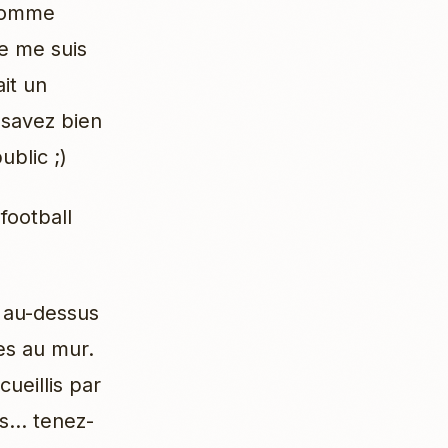
 Comme
Je me suis
ait un
 savez bien
ublic ;)
football
e au-dessus
es au mur.
ueillis par
ns… tenez-