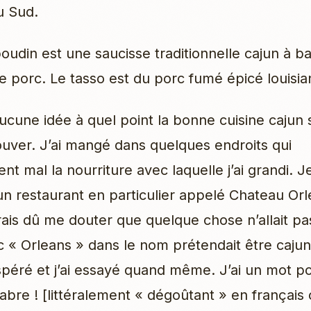
u Sud.
oudin est une saucisse traditionnelle cajun à ba
e porc. Le tasso est du porc fumé épicé louisian
aucune idée à quel point la bonne cuisine cajun 
trouver. J’ai mangé dans quelques endroits qui
nt mal la nourriture avec laquelle j’ai grandi. 
un restaurant en particulier appelé Chateau Or
rais dû me douter que quelque chose n’allait p
c « Orleans » dans le nom prétendait être cajun
espéré et j’ai essayé quand même. J’ai un mot p
dabre ! [littéralement « dégoûtant » en français 