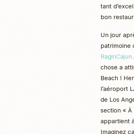
tant d’excel
bon restaura
Un jour aprè
patrimoine 
RaginCajun
chose a att
Beach ! Her
l’aéroport 
de Los Angel
section « À
appartient 
Imaginez ça