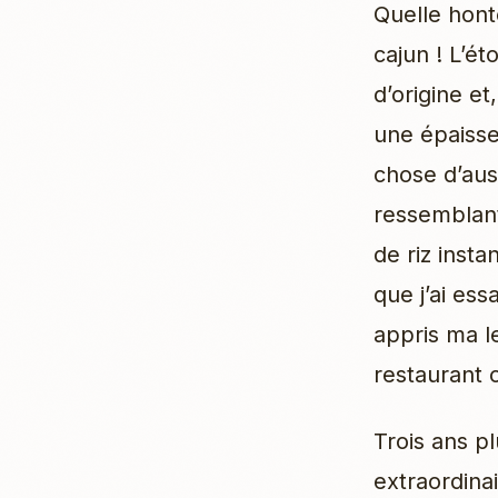
Quelle hont
cajun ! L’ét
d’origine e
une épaisse
chose d’aus
ressemblant
de riz insta
que j’ai ess
appris ma l
restaurant 
Trois ans pl
extraordinai