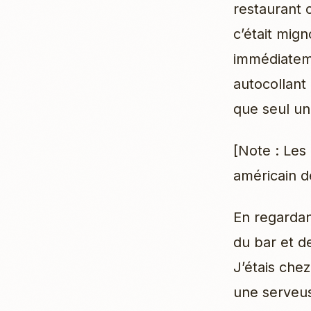
restaurant 
c’était mign
immédiatemen
autocollant
que seul un
[Note : Les
américain d
En regardan
du bar et d
J’étais che
une serveus