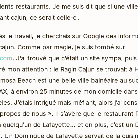
lents restaurants. Je me suis dit que si une ville
nt cajun, ce serait celle-ci.
s le travail, je cherchais sur Google des inform
cajun. Comme par magie, je suis tombé sur
.com
. J’ai trouvé que c’était un site sympa, pui
iré mon attention : le Ragin Cajun se trouvait à
mosa Beach est une belle ville balnéaire au su
LAX, à environ 25 minutes de mon domicile dans
es. J’étais intrigué mais méfiant, alors j’ai cons
 propos de nous ». Il s’avère que le restaurant 
à quelqu’un de Lafayette… et en plus, c’est un
. Un Domingue de Lafayette servait de la cuisin