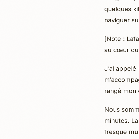
quelques kil
naviguer su
[Note : Lafa
au cœur du 
J’ai appelé 
m’accompagn
rangé mon o
Nous sommes
minutes. La 
fresque mur