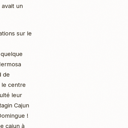
 avait un
ations sur le
s quelque
 Hermosa
d de
 le centre
ulté leur
Ragin Cajun
 Domingue !
e cajun à