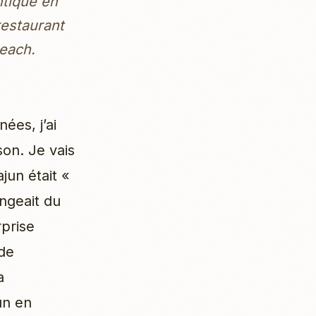
ntique en
restaurant
Beach.
ées, j’ai
son. Je vais
ajun était «
ngeait du
rprise
 de
a
un en