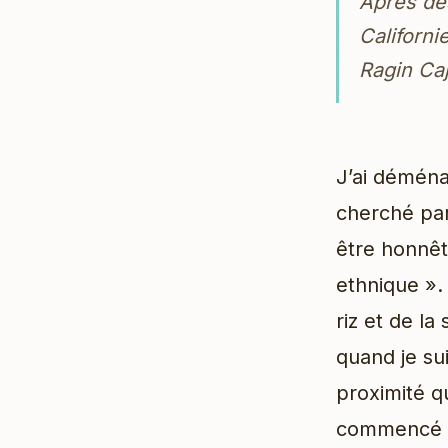
Après de
Californi
Ragin Caj
J’ai déménag
cherché part
être honnête
ethnique ».
riz et de la
quand je sui
proximité qu
commencé m