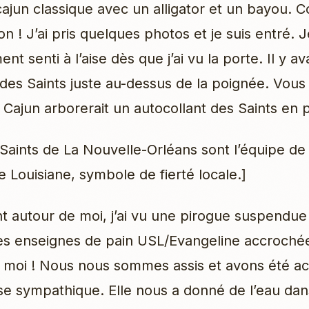
cajun classique avec un alligator et un bayou.
on ! J’ai pris quelques photos et je suis entré. 
t senti à l’aise dès que j’ai vu la porte. Il y av
 des Saints juste au-dessus de la poignée. Vous
 Cajun arborerait un autocollant des Saints en p
 Saints de La Nouvelle-Orléans sont l’équipe de 
e Louisiane, symbole de fierté locale.]
t autour de moi, j’ai vu une pirogue suspendu
es enseignes de pain USL/Evangeline accroché
z moi ! Nous nous sommes assis et avons été acc
e sympathique. Elle nous a donné de l’eau da