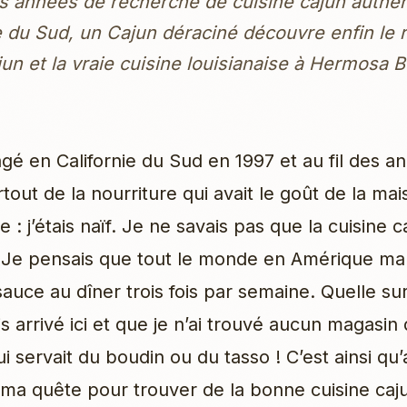
s années de recherche de cuisine cajun authe
e du Sud, un Cajun déraciné découvre enfin le 
un et la vraie cuisine louisianaise à Hermosa 
é en Californie du Sud en 1997 et au fil des ann
out de la nourriture qui avait le goût de la mai
 : j’étais naïf. Je ne savais pas que la cuisine c
 Je pensais que tout le monde en Amérique ma
 sauce au dîner trois fois par semaine. Quelle su
s arrivé ici et que je n’ai trouvé aucun magasin
i servait du boudin ou du tasso ! C’est ainsi qu’
a quête pour trouver de la bonne cuisine caj