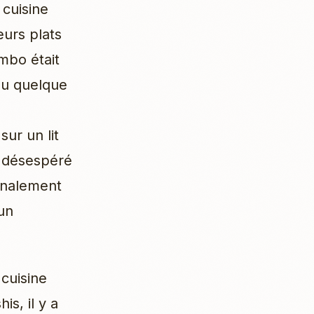
 cuisine
eurs plats
mbo était
ou quelque
ur un lit
si désespéré
finalement
 un
 cuisine
is, il y a