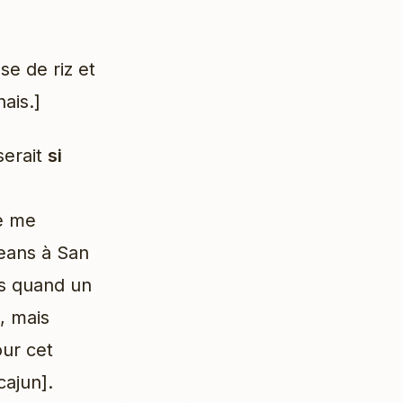
se de riz et
ais.]
serait
si
Je me
leans à San
as quand un
, mais
our cet
cajun].