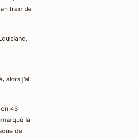
 en train de
Louisiane,
 alors j’ai
 en 45
remarqué la
esque de