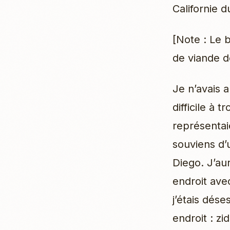
Californie d
[Note : Le b
de viande d
Je n’avais 
difficile à 
représentaie
souviens d’
Diego. J’au
endroit ave
j’étais dés
endroit : zi