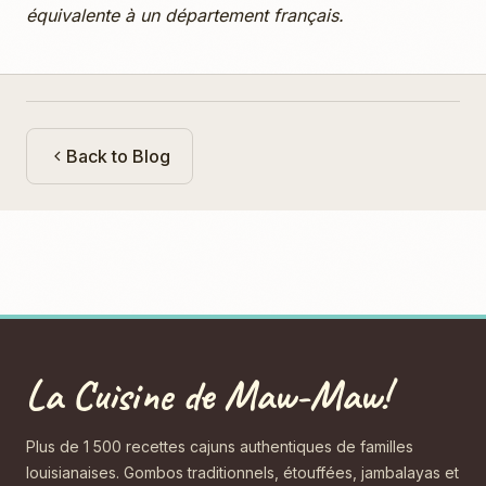
équivalente à un département français.
Back to Blog
La Cuisine de Maw-Maw!
Plus de 1 500 recettes cajuns authentiques de familles
louisianaises. Gombos traditionnels, étouffées, jambalayas et