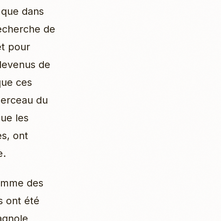
e que dans
recherche de
et pour
 devenus de
que ces
berceau du
que les
s, ont
e.
comme des
s ont été
pagnole