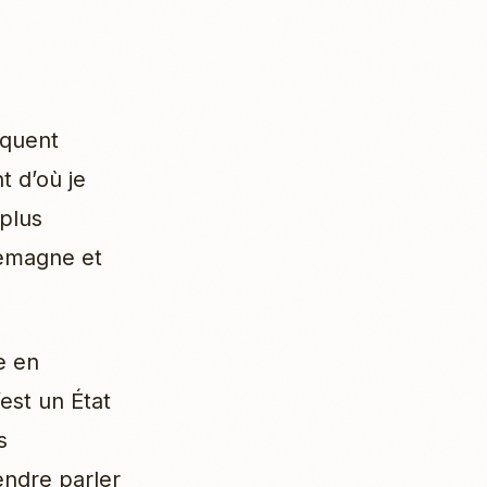
rquent
 d’où je
 plus
llemagne et
e en
’est un État
s
endre parler