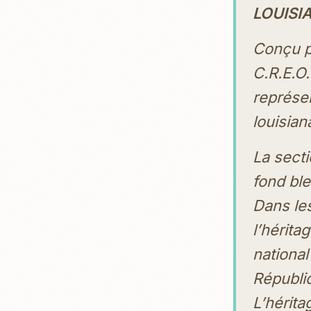
LOUISI
Conçu p
C.R.E.O.
représen
louisian
La secti
fond ble
Dans les
l’hérita
national
Républiq
L’hérita