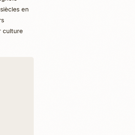
 siècles en
rs
r culture