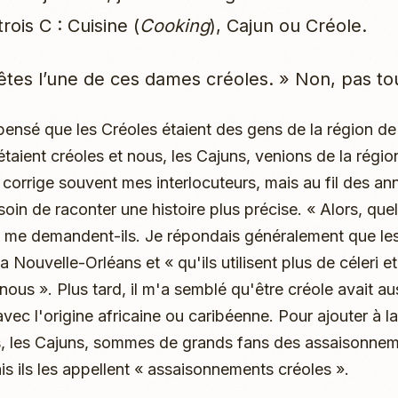
trois C : Cuisine (
Cooking
), Cajun ou Créole.
êtes l’une de ces dames créoles. » Non, pas tout
 pensé que les Créoles étaient des gens de la région d
étaient créoles et nous, les Cajuns, venions de la régio
 corrige souvent mes interlocuteurs, mais au fil des ann
soin de raconter une histoire plus précise. « Alors, quel
» me demandent-ils. Je répondais généralement que le
 Nouvelle-Orléans et « qu'ils utilisent plus de céleri e
 nous ». Plus tard, il m'a semblé qu'être créole avait a
vec l'origine africaine ou caribéenne. Pour ajouter à la
s, les Cajuns, sommes de grands fans des assaisonne
is ils les appellent « assaisonnements créoles ».