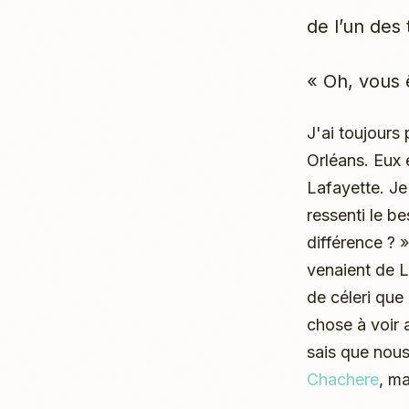
de l’un des 
« Oh, vous 
J'ai toujours
Orléans. Eux 
Lafayette. Je
ressenti le be
différence ? 
venaient de La
de céleri que
chose à voir a
sais que nou
Chachere
, ma