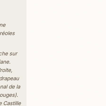
ane
Créoles
che sur
iane.
roite,
 drapeau
nal de la
rouges).
e Castille