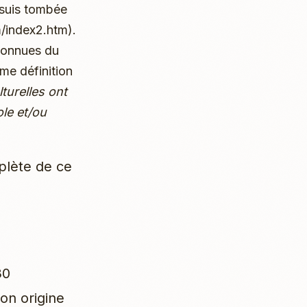
 suis tombée
m/index2.htm).
 connues du
me définition
turelles ont
ole et/ou
mplète de ce
30
son origine