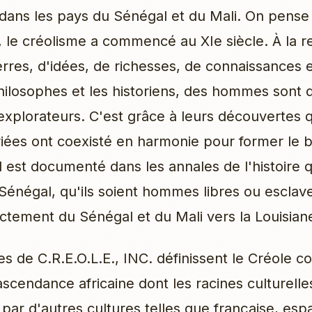
 dans les pays du Sénégal et du Mali. On pens
, le créolisme a commencé au XIe siècle. À la 
erres, d'idées, de richesses, de connaissances 
philosophes et les historiens, des hommes sont
xplorateurs. C'est grâce à leurs découvertes 
riées ont coexisté en harmonie pour former le 
Il est documenté dans les annales de l'histoire 
Sénégal, qu'ils soient hommes libres ou esclave
ctement du Sénégal et du Mali vers la Louisian
 de C.R.E.O.L.E., INC. définissent le Créole 
ascendance africaine dont les racines culturelle
 par d'autres cultures telles que française, es