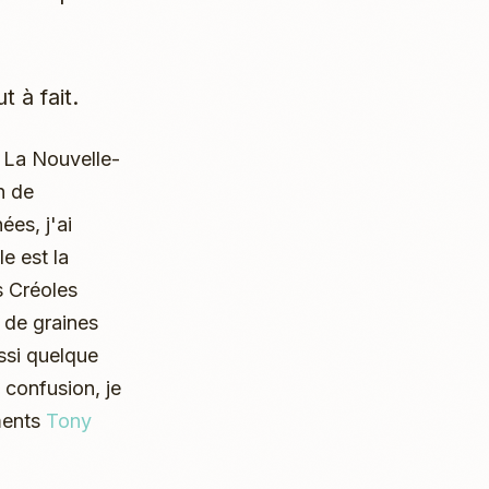
 à fait.
e La Nouvelle-
n de
ées, j'ai
le est la
s Créoles
t de graines
ussi quelque
 confusion, je
ments
Tony