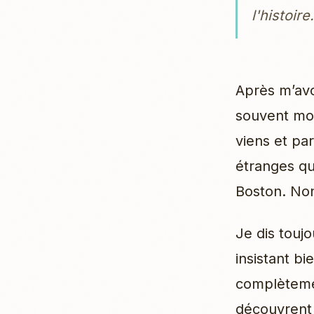
l'histoire.
Après m’av
souvent mon
viens et par
étranges que
Boston. Non,
Je dis touj
insistant bi
complètemen
découvrent 