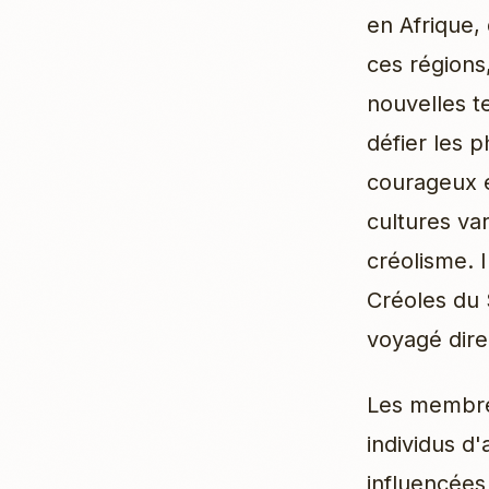
en Afrique,
ces régions
nouvelles t
défier les 
courageux e
cultures va
créolisme. 
Créoles du 
voyagé dire
Les membres
individus d'
influencées