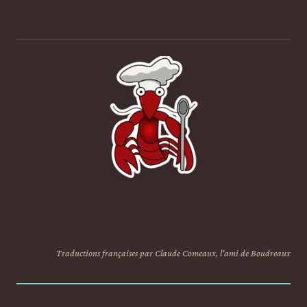
Traductions françaises par Claude Comeaux, l'ami de Boudreaux