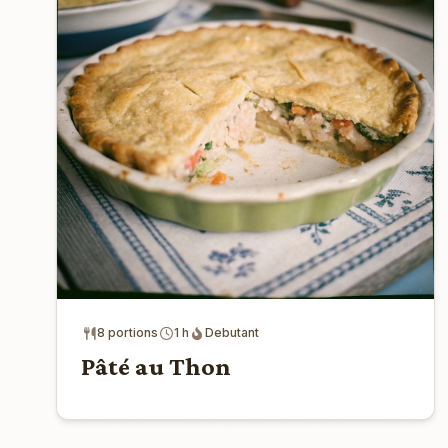
8 portions
1 h
Debutant
Pâté au Thon