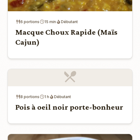
6 portions
15 min
Débutant
Macque Choux Rapide (Maïs
Cajun)
8 portions
1 h
Débutant
Pois à oeil noir porte-bonheur