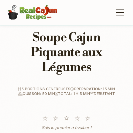
Soupe Cajun
Piquante aux
Légumes
5 PORTIONS GÉNÉREUSES
PRÉPARATION: 15 MIN
CUISSON: 50 MIN
TOTAL: 1 H 5 MIN
DÉBUTANT
☆
☆
☆
☆
☆
Sois le premier à évaluer !