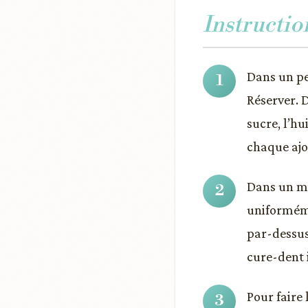
Instructio
Dans un pet
Réserver. 
sucre, l’hu
chaque ajo
Dans un mo
uniforméme
par-dessus
cure-dent 
Pour faire 