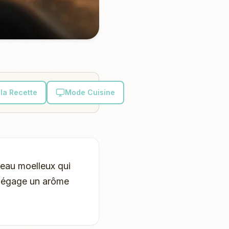
la Recette
Mode Cuisine
teau moelleux qui
 dégage un arôme