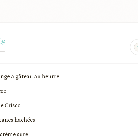
s
ange à gâteau au beurre
cre
le Crisco
acanes hachées
 crème sure