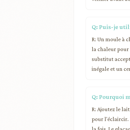
Q: Puis-je ut
R: Un moule à c
la chaleur pour
substitut accep
inégale et un c
Q: Pourquoi mo
R: Ajoutez le la
pour l'éclaircir
la fois. Le glaç