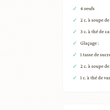
4 oeufs
2 c. à soupe d
3 c. à thé de c
Glaçage :
1 tasse de sucr
2 c. à soupe de 
1 c. à thé de va