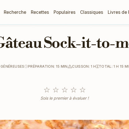
Recherche
Recettes
Populaires
Classiques
Livres de
Gâteau Sock-it-to-m
 GÉNÉREUSES
PRÉPARATION: 15 MIN
CUISSON: 1 H
TOTAL: 1 H 15 M
☆
☆
☆
☆
☆
Sois le premier à évaluer !