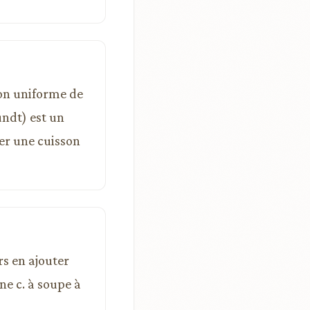
ion uniforme de
ndt) est un
er une cuisson
rs en ajouter
ne c. à soupe à