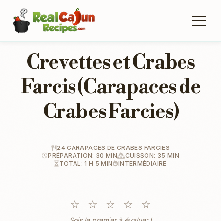
Crevettes et Crabes
Farcis (Carapaces de
Crabes Farcies)
24 CARAPACES DE CRABES FARCIES
PRÉPARATION: 30 MIN
CUISSON: 35 MIN
TOTAL: 1 H 5 MIN
INTERMÉDIAIRE
☆
☆
☆
☆
☆
Sois le premier à évaluer !