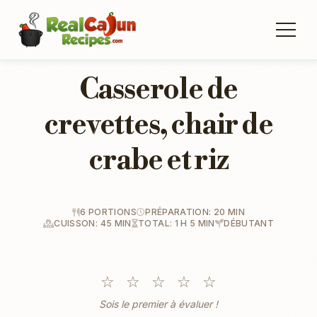
Casserole de
crevettes, chair de
crabe et riz
6 PORTIONS
PRÉPARATION: 20 MIN
CUISSON: 45 MIN
TOTAL: 1 H 5 MIN
DÉBUTANT
☆
☆
☆
☆
☆
Sois le premier à évaluer !