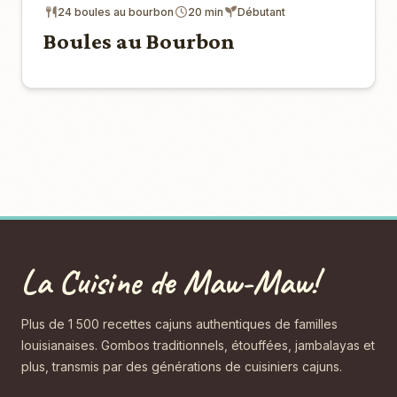
24 boules au bourbon
20 min
Débutant
Boules au Bourbon
La Cuisine de Maw-Maw!
Plus de 1 500 recettes cajuns authentiques de familles
louisianaises. Gombos traditionnels, étouffées, jambalayas et
plus, transmis par des générations de cuisiniers cajuns.