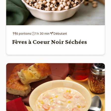
6 portions
1 h 30 min
Débutant
Fèves à Coeur Noir Séchées