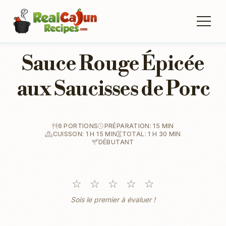
Sauce Rouge Épicée
aux Saucisses de Porc
6 PORTIONS
PRÉPARATION: 15 MIN
CUISSON: 1 H 15 MIN
TOTAL: 1 H 30 MIN
DÉBUTANT
☆
☆
☆
☆
☆
Sois le premier à évaluer !