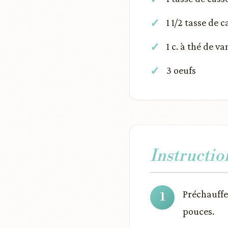
1 1/2 tasse de 
1 c. à thé de va
3 oeufs
Instructio
Préchauffer
pouces.