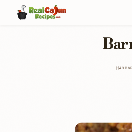
Barr
48 BA