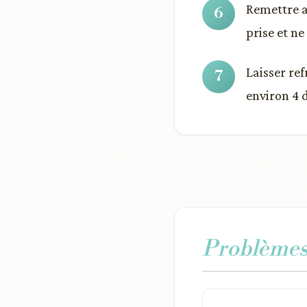
Remettre au
prise et ne
Laisser re
environ 4 
Problèmes 