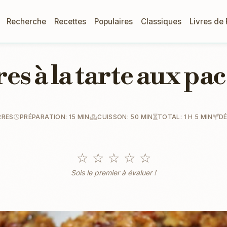
Recherche
Recettes
Populaires
Classiques
Livres de
es à la tarte aux pa
RRES
PRÉPARATION: 15 MIN
CUISSON: 50 MIN
TOTAL: 1 H 5 MIN
D
☆
☆
☆
☆
☆
Sois le premier à évaluer !