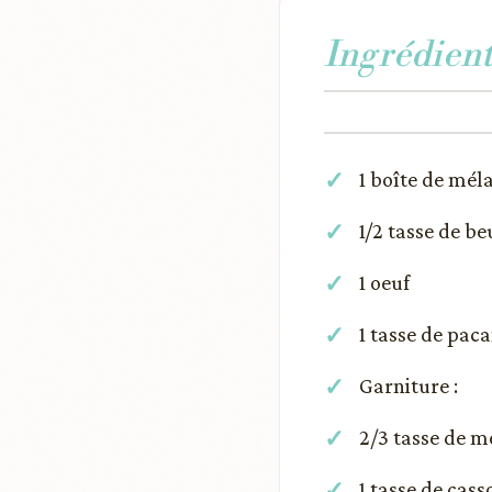
Ingrédient
1 boîte de mél
1/2 tasse de b
1 oeuf
1 tasse de pac
Garniture :
2/3 tasse de m
1 tasse de cass