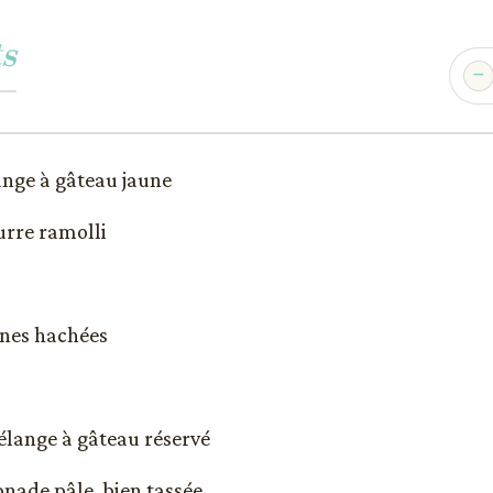
s
ange à gâteau jaune
eurre ramolli
anes hachées
élange à gâteau réservé
onade pâle, bien tassée