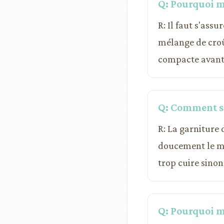
Q: Pourquoi ma
R: Il faut s'ass
mélange de croû
compacte avant 
Q: Comment sav
R: La garniture 
doucement le mou
trop cuire sinon
Q: Pourquoi me