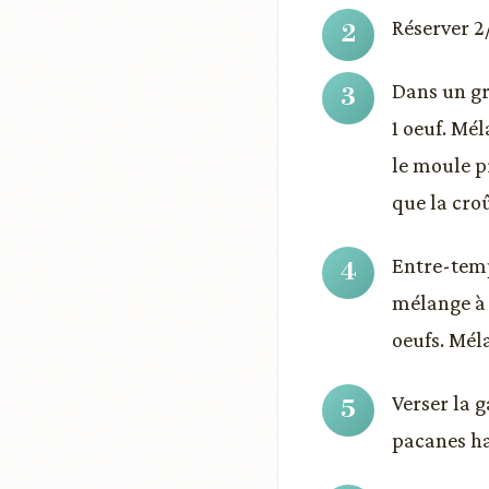
Réserver 2
Dans un gr
1 oeuf. Mé
le moule p
que la croû
Entre-temp
mélange à g
oeufs. Méla
Verser la 
pacanes ha