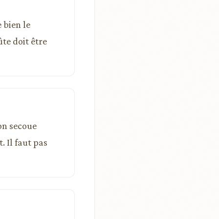
 bien le
te doit être
 on secoue
 Il faut pas