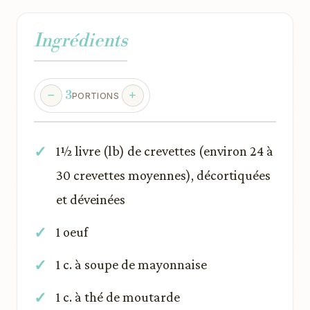
Ingrédients
3
PORTIONS
1½ livre (lb) de crevettes (environ 24 à
30 crevettes moyennes), décortiquées
et déveinées
1 oeuf
1 c. à soupe de mayonnaise
1 c. à thé de moutarde