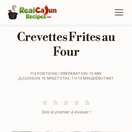
Crevettes Frites au
Four
3 PORTIONS
PRÉPARATION: 15 MIN
CUISSON: 15 MIN
TOTAL: 1 H 15 MIN
DÉBUTANT
☆
☆
☆
☆
☆
Sois le premier à évaluer !