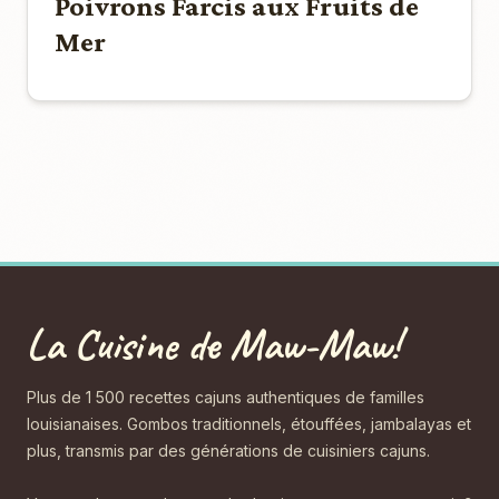
Poivrons Farcis aux Fruits de
Mer
La Cuisine de Maw-Maw!
Plus de 1 500 recettes cajuns authentiques de familles
louisianaises. Gombos traditionnels, étouffées, jambalayas et
plus, transmis par des générations de cuisiniers cajuns.