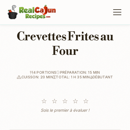
Crevettes Frites au
Four
4 PORTIONS
PRÉPARATION: 15 MIN
CUISSON: 20 MIN
TOTAL: 1 H 35 MIN
DÉBUTANT
☆
☆
☆
☆
☆
Sois le premier à évaluer !