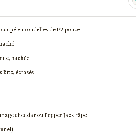
a coupé en rondelles de 1/2 pouce
 haché
nne, hachée
s Ritz, écrasés
romage cheddar ou Pepper Jack râpé
onnel)