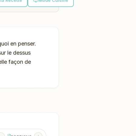
la Recette
Mode Cuisine
quoi en penser.
ur le dessus
elle façon de