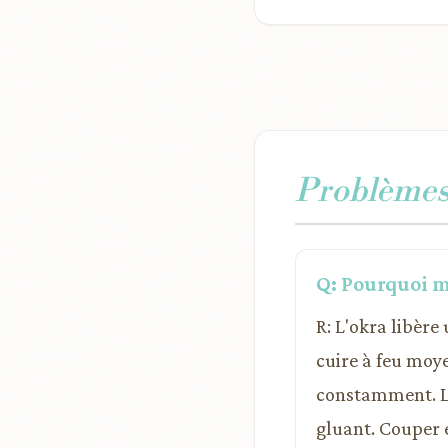
Problèmes 
Q: Pourquoi m
R: L'okra libère
cuire à feu moy
constamment. La 
gluant. Couper e