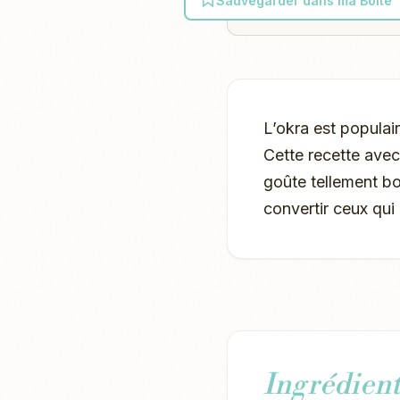
Sauvegarder dans ma Boîte
L’okra est populai
Cette recette ave
goûte tellement bo
convertir ceux qui 
Ingrédient