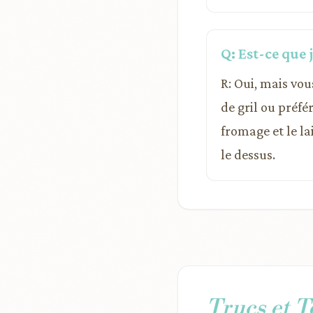
Q: Est-ce que 
R: Oui, mais vou
de gril ou préfé
fromage et le l
le dessus.
Trucs et 