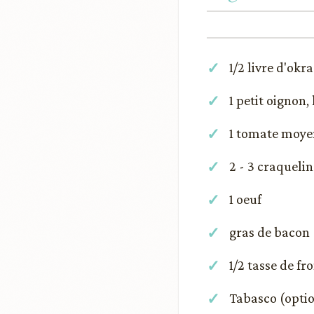
1/2 livre d'okr
1 petit oignon,
1 tomate moye
2 - 3 craquelin
1 oeuf
gras de bacon
1/2 tasse de f
Tabasco (opti