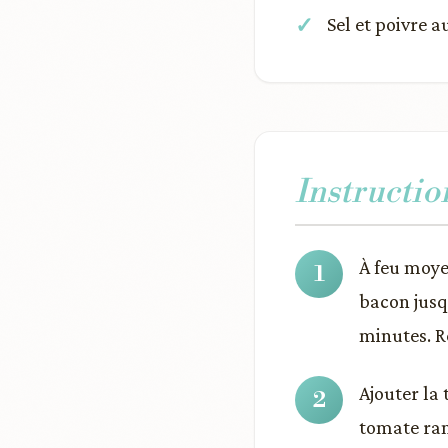
Sel et poivre a
Instructio
À feu moyen
bacon jusqu
minutes. R
Ajouter la
tomate ramo