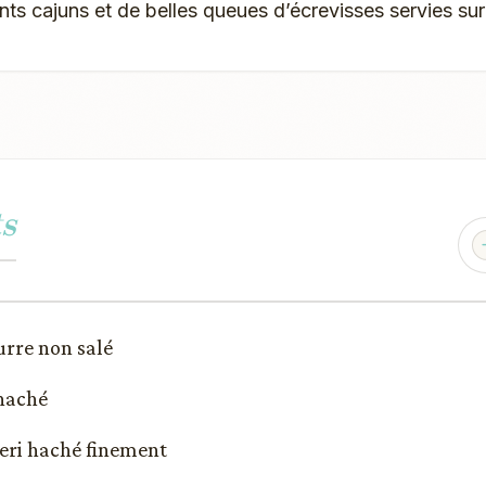
s cajuns et de belles queues d’écrevisses servies sur
s
urre non salé
 haché
éleri haché finement