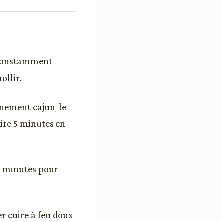
er constamment
ollir.
onnement cajun, le
uire 5 minutes en
2 minutes pour
er cuire à feu doux