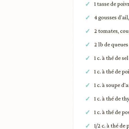
1 tasse de poi
4 gousses d'ai
2 tomates, cou
2 lb de queues
1 c. à thé de sel
1 c. à thé de p
1 c. à soupe d
1 c. à thé de t
1 c. à thé de p
1/2 c. à thé de