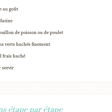
e au goût
 farine
bouillon de poisson ou de poulet
ons verts hachés finement
il frais haché
 servir
ns étape par étape