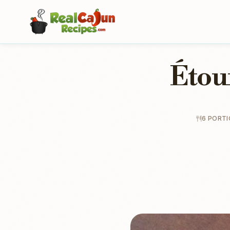
Étouf
6 PORT