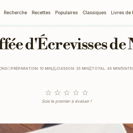
Recherche
Recettes
Populaires
Classiques
Livres de
fée d'Écrevisses de
IONS
PRÉPARATION: 10 MIN
CUISSON: 35 MIN
TOTAL: 45 MIN
INTE
☆
☆
☆
☆
☆
Sois le premier à évaluer !