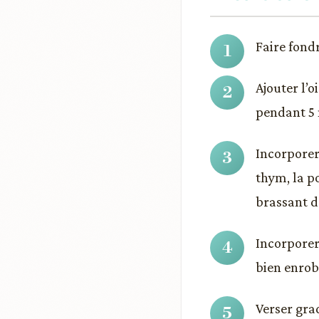
Faire fond
Ajouter l’o
pendant 5 
Incorporer 
thym, la p
brassant d
Incorporer
bien enrobe
Verser gra