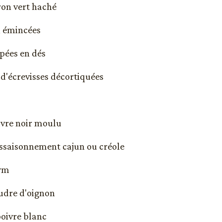
vron vert haché
l, émincées
pées en dés
 d'écrevisses décortiquées
oivre noir moulu
'assaisonnement cajun ou créole
hym
oudre d'oignon
 poivre blanc