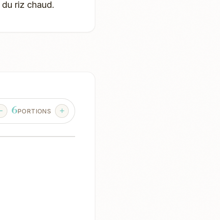
 du riz chaud.
6
PORTIONS