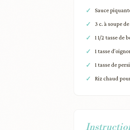
Sauce piquant
3 c. à soupe de
1 1/2 tasse de 
1 tasse d'oign
1 tasse de pers
Riz chaud pour
Instructio