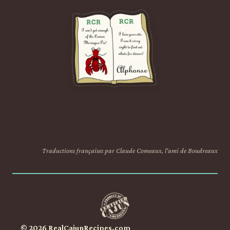
Traductions françaises par Claude Comeaux, l'ami de Boudreaux
© 2026 RealCajunRecipes.com