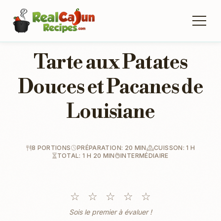
Tarte aux Patates
Douces et Pacanes de
Louisiane
8 PORTIONS
PRÉPARATION: 20 MIN
CUISSON: 1 H
TOTAL: 1 H 20 MIN
INTERMÉDIAIRE
☆
☆
☆
☆
☆
Sois le premier à évaluer !