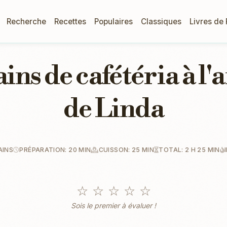
Recherche
Recettes
Populaires
Classiques
Livres de
ains de cafétéria à l
de Linda
AINS
PRÉPARATION: 20 MIN
CUISSON: 25 MIN
TOTAL: 2 H 25 MIN
☆
☆
☆
☆
☆
Sois le premier à évaluer !