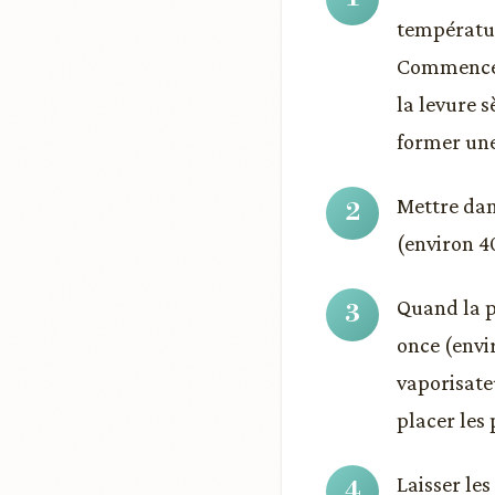
températur
Commencer 
la levure 
former une
Mettre dan
(environ 4
Quand la p
once (envir
vaporisate
placer les 
Laisser les