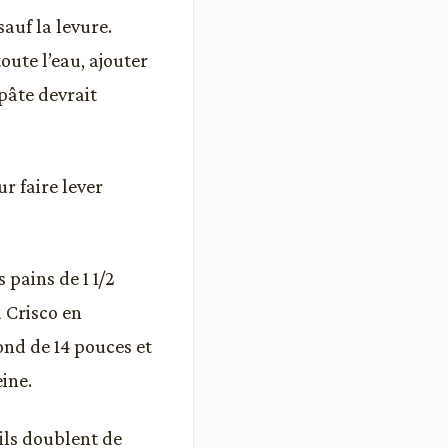
auf la levure.
ute l’eau, ajouter
pâte devrait
r faire lever
 pains de 1 1/2
u Crisco en
ond de 14 pouces et
eine.
’ils doublent de