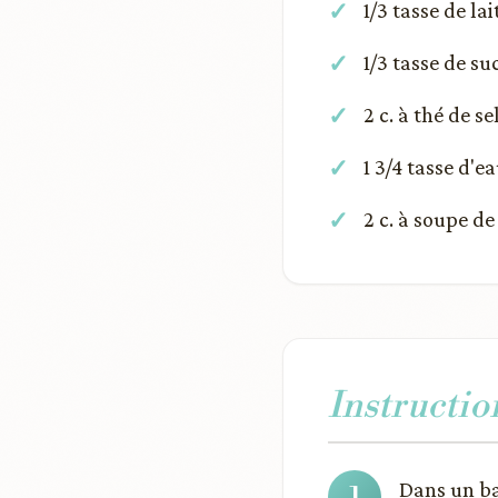
1/3 tasse de la
1/3 tasse de su
2 c. à thé de se
1 3/4 tasse d'
2 c. à soupe d
Instructio
Dans un ba