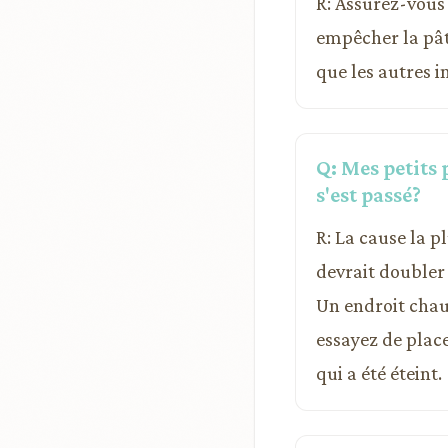
R: Assurez-vous 
empêcher la pâte
que les autres i
Q: Mes petits 
s'est passé?
R: La cause la p
devrait doubler
Un endroit chaud
essayez de plac
qui a été éteint.