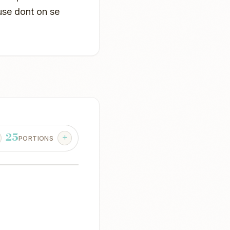
use dont on se
25
PORTIONS