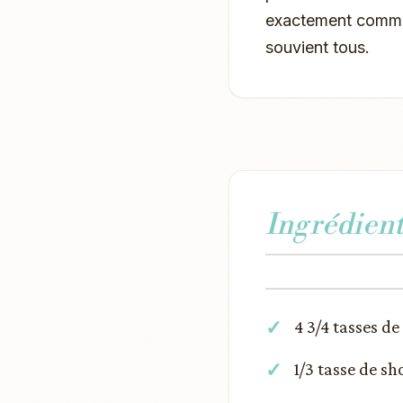
exactement commen
souvient tous.
Ingrédient
4 3/4 tasses d
1/3 tasse de s