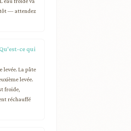
L'eau froide va
p tôt — attendez
 Qu'est-ce qui
e levée. La pâte
euxième levée.
t froide,
ent réchauffé