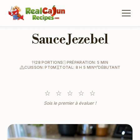
Sauce Jezebel
28 PORTIONS
PRÉPARATION: 5 MIN
CUISSON: PT0M
TOTAL: 8 H 5 MIN
DÉBUTANT
☆
☆
☆
☆
☆
Sois le premier à évaluer !