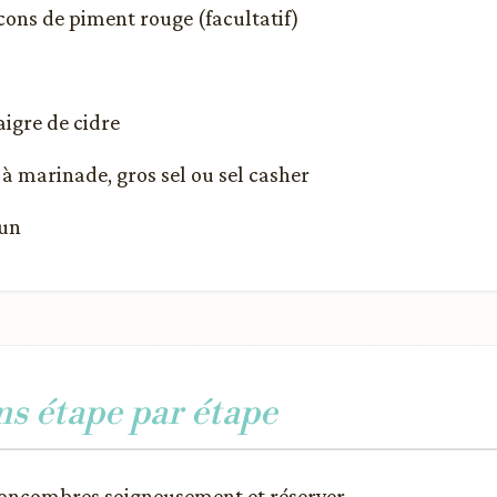
locons de piment rouge (facultatif)
aigre de cidre
l à marinade, gros sel ou sel casher
lun
ns étape par étape
concombres soigneusement et réserver.