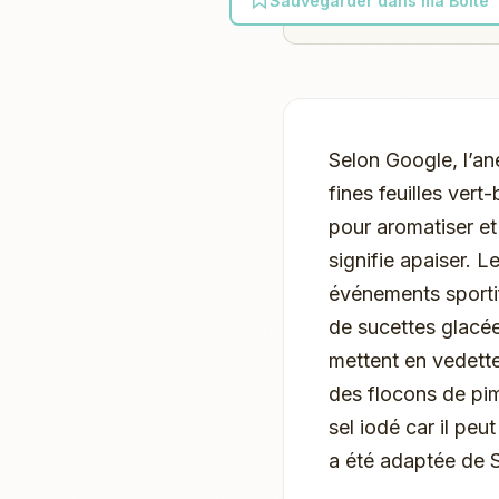
Sauvegarder dans ma Boîte
Selon Google, l’an
fines feuilles vert-
pour aromatiser et
signifie apaiser. 
événements sportif
de sucettes glacée
mettent en vedette
des flocons de pim
sel iodé car il peu
a été adaptée de 