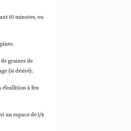
dant 10 minutes, ou
pinte.
é de graines de
uge (si désiré).
à ébullition à feu
t un espace de 1/4