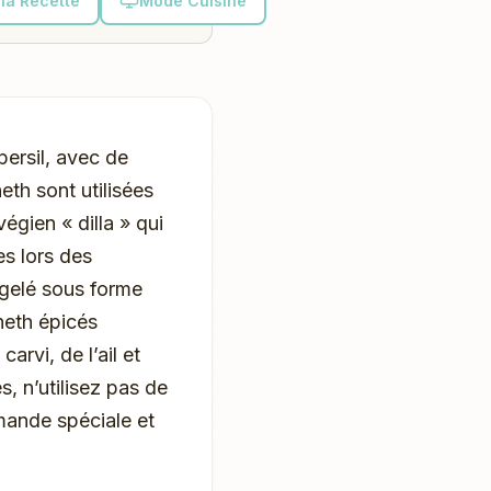
la Recette
Mode Cuisine
persil, avec de
neth sont utilisées
égien « dilla » qui
es lors des
ngelé sous forme
neth épicés
rvi, de l’ail et
, n’utilisez pas de
emande spéciale et