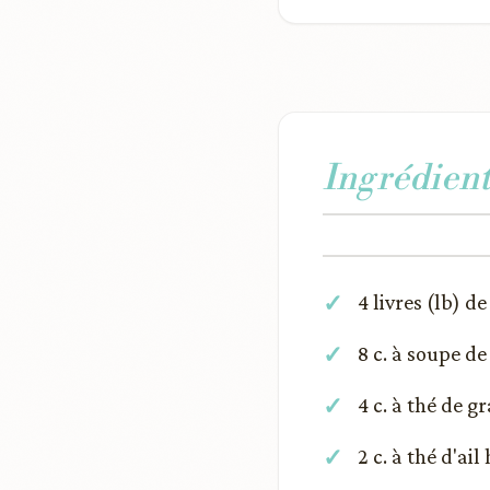
Ingrédient
4 livres (lb) 
8 c. à soupe de
4 c. à thé de g
2 c. à thé d'ail