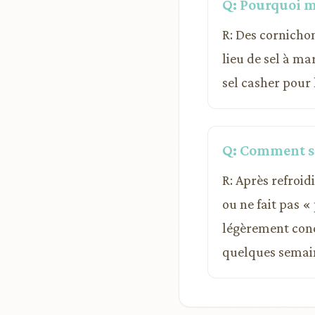
Q: Pourquoi m
R: Des cornichon
lieu de sel à ma
sel casher pour 
Q: Comment sav
R: Après refroid
ou ne fait pas « 
légèrement conca
quelques semain