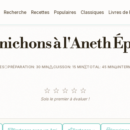
Recherche
Recettes
Populaires
Classiques
Livres de
nichons à l'Aneth Ép
TES
PRÉPARATION: 30 MIN
CUISSON: 15 MIN
TOTAL: 45 MIN
INTER
☆
☆
☆
☆
☆
Sois le premier à évaluer !