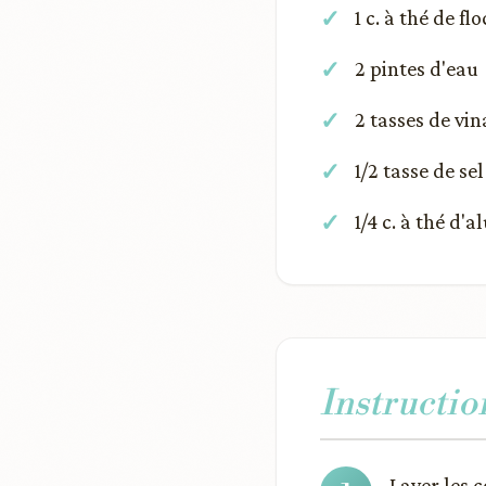
1 c. à thé de f
2 pintes d'eau
2 tasses de vin
1/2 tasse de se
1/4 c. à thé d'a
Instructio
Laver les 