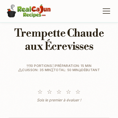
Trempette Chaude
aux Écrevisses
10 PORTIONS
PRÉPARATION: 15 MIN
CUISSON: 35 MIN
TOTAL: 50 MIN
DÉBUTANT
☆
☆
☆
☆
☆
Sois le premier à évaluer !