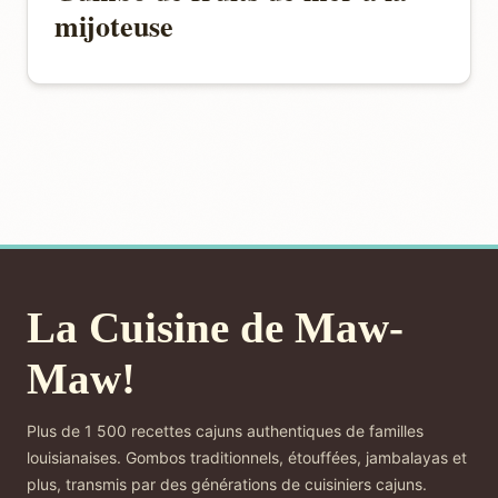
mijoteuse
La Cuisine de Maw-
Maw!
Plus de 1 500 recettes cajuns authentiques de familles
louisianaises. Gombos traditionnels, étouffées, jambalayas et
plus, transmis par des générations de cuisiniers cajuns.