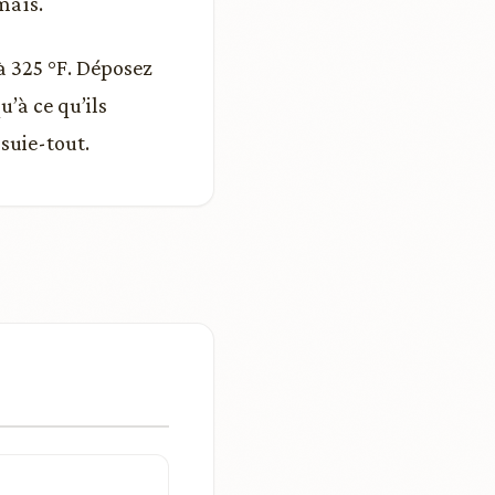
maïs.
 à 325 °F. Déposez
u’à ce qu’ils
suie-tout.