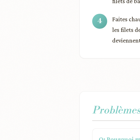
filets de 
Faites chau
les filets 
deviennent
Problèmes 
Q: Pourquoi ma