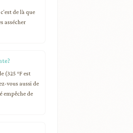
c'est de là que
les assécher
nte?
de (325 °F est
rez-vous aussi de
ité empêche de