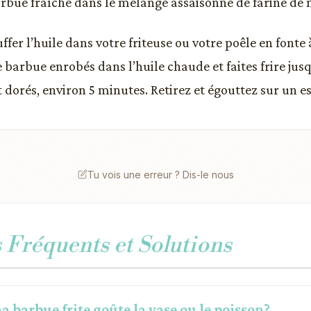
barbue fraîche dans le mélange assaisonné de farine de 
ffer l’huile dans votre friteuse ou votre poêle en fonte
de barbue enrobés dans l’huile chaude et faites frire jusq
 dorés, environ 5 minutes. Retirez et égouttez sur un es
Tu vois une erreur ? Dis-le nous
Fréquents et Solutions
 barbue frite goûte la vase ou le poisson?