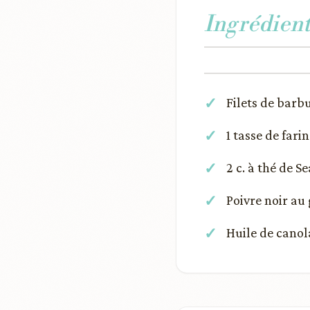
Ingrédient
Filets de barb
1 tasse de fari
2 c. à thé de 
Poivre noir au
Huile de canol