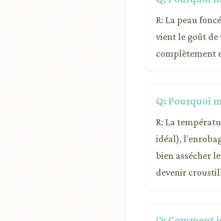
R: La peau foncé
vient le goût de 
complètement en
Q: Pourquoi m
R: La température
idéal), l'enroba
bien assécher le
devenir croustil
Q: Comment je