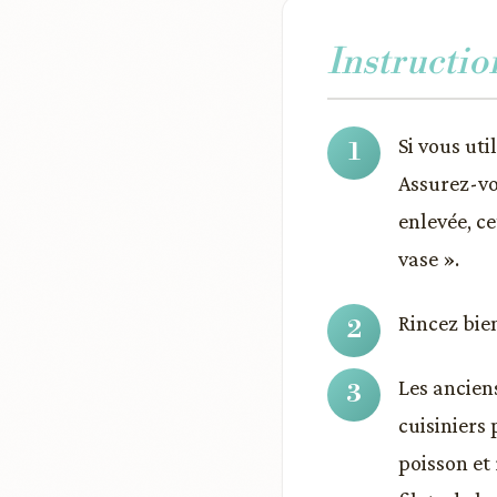
Instructio
Si vous uti
Assurez-vou
enlevée, c
vase ».
Rincez bien
Les anciens
cuisiniers
poisson et