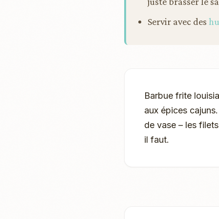
juste brasser le sa
Servir avec des
hu
Barbue frite louis
aux épices cajuns. 
de vase – les file
il faut.