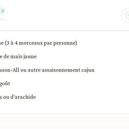
s
ue (3 à 4 morceaux par personne)
ne de maïs jaune
Season-All ou autre assaisonnement cajun
 goût
a ou d'arachide