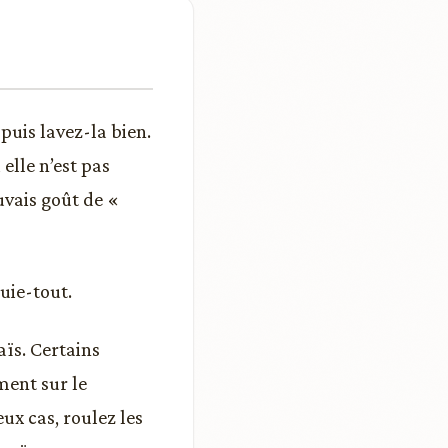
 puis lavez-la bien.
elle n’est pas
vais goût de «
suie-tout.
aïs. Certains
ment sur le
ux cas, roulez les