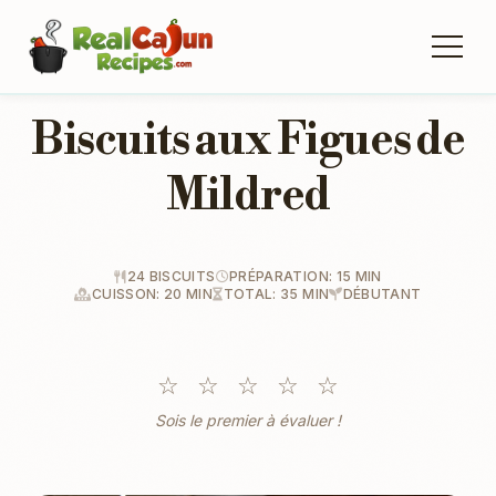
Biscuits aux Figues de
Mildred
24 BISCUITS
PRÉPARATION: 15 MIN
CUISSON: 20 MIN
TOTAL: 35 MIN
DÉBUTANT
☆
☆
☆
☆
☆
Sois le premier à évaluer !