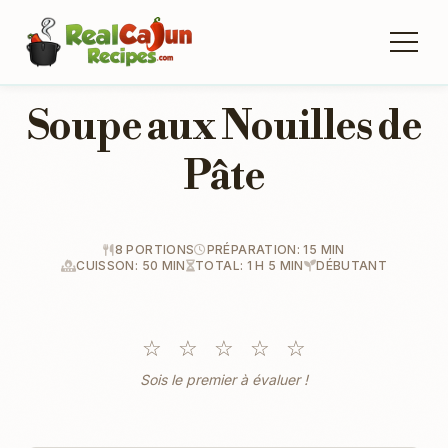
Soupe aux Nouilles de
Pâte
8 PORTIONS
PRÉPARATION: 15 MIN
CUISSON: 50 MIN
TOTAL: 1 H 5 MIN
DÉBUTANT
☆
☆
☆
☆
☆
Sois le premier à évaluer !