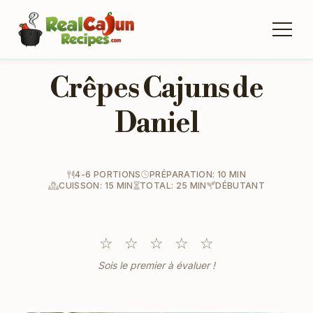
Crêpes Cajuns de
Daniel
4-6 PORTIONS
PRÉPARATION: 10 MIN
CUISSON: 15 MIN
TOTAL: 25 MIN
DÉBUTANT
☆
☆
☆
☆
☆
Sois le premier à évaluer !