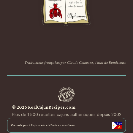
Traductions françaises par Claude Comeaux, l'ami de Boudreaux
© 2026 RealCajunRecipes.com
Plus de 1 500 recettes cajuns authentiques depuis 2002
Présenté par 2 Cajuns nés et élevés en Acadiana