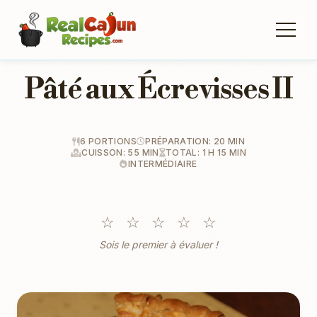
Pâté aux Écrevisses II
6 PORTIONS
PRÉPARATION: 20 MIN
CUISSON: 55 MIN
TOTAL: 1 H 15 MIN
INTERMÉDIAIRE
☆
☆
☆
☆
☆
Sois le premier à évaluer !