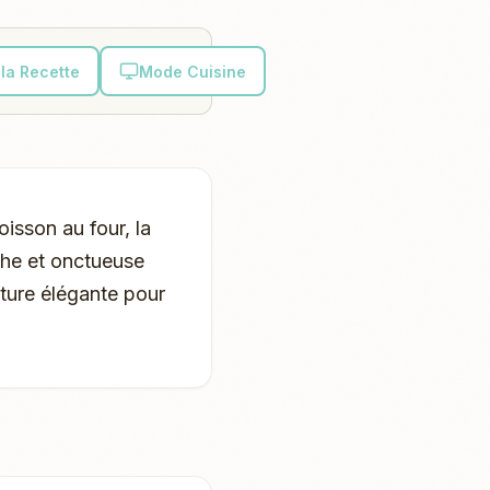
la Recette
Mode Cuisine
isson au four, la
iche et onctueuse
iture élégante pour