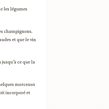
que les légumes
 les champignons.
audes et que le vin
 jusqu’à ce que la
 quelques morceaux
oit incorporé et