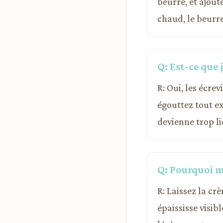
beurre, et ajou
chaud, le beurre
Q: Est-ce que 
R: Oui, les écr
égouttez tout ex
devienne trop li
Q: Pourquoi ma
R: Laissez la cr
épaississe visib