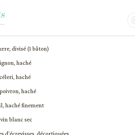
s
urre, divisé (1 bâton)
oignon, haché
 céleri, haché
 poivron, haché
ail, haché finement
 vin blanc sec
es d'écrevisses, décortiquées