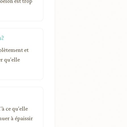
oêlon est trop
s?
mplètement et
r qu'elle
'à ce qu'elle
nuer à épaissir