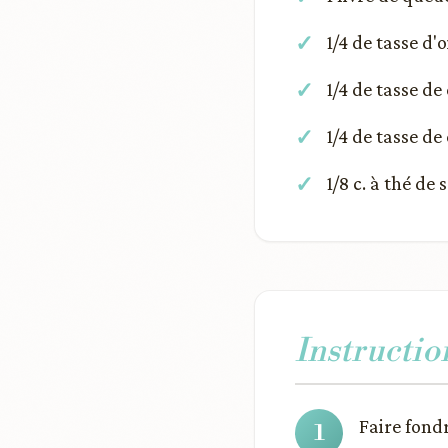
1/4 de tasse d'
1/4 de tasse de
1/4 de tasse d
1/8 c. à thé de
Instructio
Faire fond