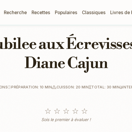
Recherche
Recettes
Populaires
Classiques
Livres de
bilee aux Écrevisse
Diane Cajun
IONS
PRÉPARATION: 10 MIN
CUISSON: 20 MIN
TOTAL: 30 MIN
INTE
☆
☆
☆
☆
☆
Sois le premier à évaluer !