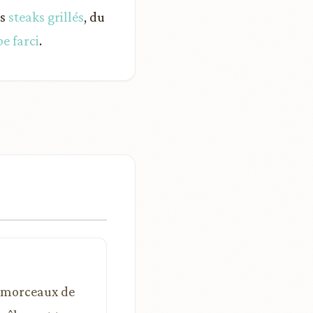
es
steaks grillés
, du
e farci
.
rs morceaux de