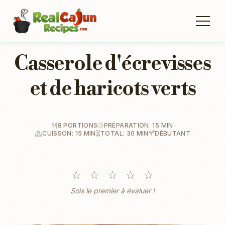
Casserole d'écrevisses
et de haricots verts
8 PORTIONS
PRÉPARATION: 15 MIN
CUISSON: 15 MIN
TOTAL: 30 MIN
DÉBUTANT
☆
☆
☆
☆
☆
Sois le premier à évaluer !