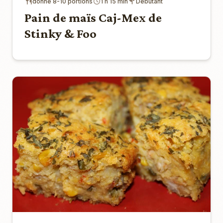
donne 8-10 portions
1 h 15 min
Débutant
Pain de maïs Caj-Mex de
Stinky & Foo